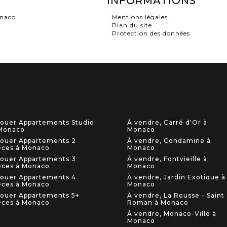
INFORMATIONS
onaco
Mentions légales
Plan du site
Protection des données
louer Appartements Studio
À vendre, Carré d'Or à
Monaco
Monaco
louer Appartements 2
À vendre, Condamine à
èces à Monaco
Monaco
louer Appartements 3
À vendre, Fontvieille à
èces à Monaco
Monaco
louer Appartements 4
À vendre, Jardin Exotique à
èces à Monaco
Monaco
louer Appartements 5+
À vendre, La Rousse - Saint
èces à Monaco
Roman à Monaco
À vendre, Monaco-Ville à
Monaco