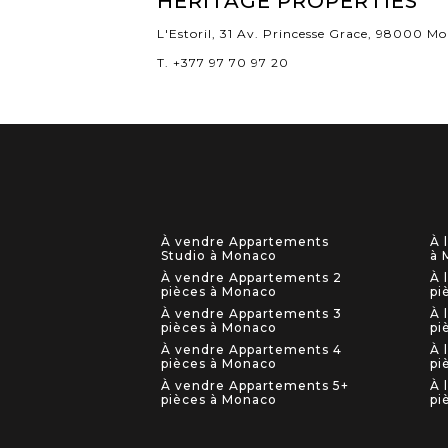
HERITAGE PROPERTIES
L'Estoril, 31 Av. Princesse Grace, 98000 M
T. +377 97 70 97 20
À vendre Appartements
À 
Studio à Monaco
à 
À vendre Appartements 2
À 
pièces à Monaco
pi
À vendre Appartements 3
À 
pièces à Monaco
pi
À vendre Appartements 4
À 
pièces à Monaco
pi
À vendre Appartements 5+
À 
pièces à Monaco
pi