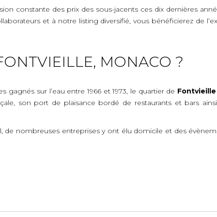
n constante des prix des sous-jacents ces dix dernières années
ollaborateurs et à notre listing diversifié, vous bénéficierez d
ONTVIEILLE, MONACO ?
es gagnés sur l’eau entre 1966 et 1973, le quartier de
Fontvieille
le, son port de plaisance bordé de restaurants et bars ainsi q
el, de nombreuses entreprises y ont élu domicile et des évènemen