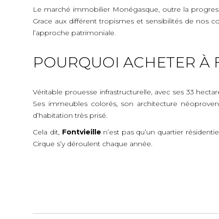
Le marché immobilier Monégasque, outre la progressio
Grace aux différent tropismes et sensibilités de nos c
l’approche patrimoniale.
POURQUOI ACHETER À F
Véritable prouesse infrastructurelle, avec ses 33 hectar
Ses immeubles colorés, son architecture néoprovença
d’habitation très prisé.
Cela dit,
Fontvieille
n’est pas qu’un quartier résidenti
Cirque s’y déroulent chaque année.