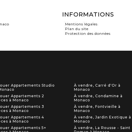
INFORMATIONS
onaco
Mentions légales
Plan du site
Protection des données
louer Appartements Studio
À vendre, Carré d'Or à
Monaco
Monaco
louer Appartements 2
À vendre, Condamine à
èces à Monaco
Monaco
louer Appartements 3
À vendre, Fontvieille à
èces à Monaco
Monaco
louer Appartements 4
À vendre, Jardin Exotique à
èces à Monaco
Monaco
louer Appartements 5+
À vendre, La Rousse - Saint
èces à Monaco
Roman à Monaco