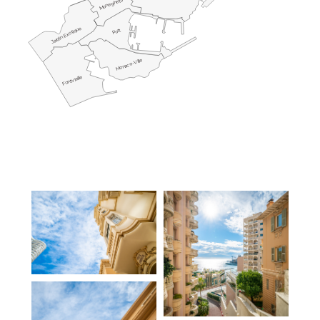
Moneghetti
Jardin Exotique
Port
Monaco-Ville
Fontvieille