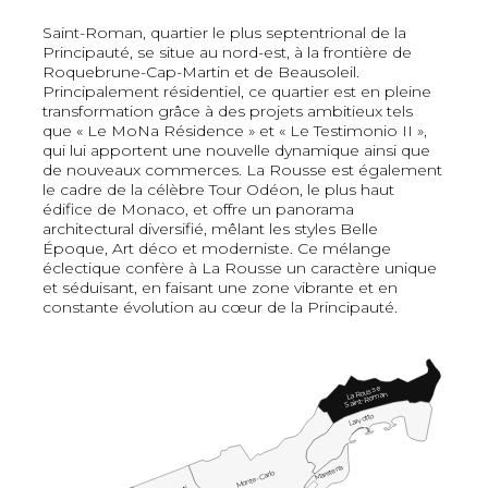
Saint-Roman, quartier le plus septentrional de la
Principauté, se situe au nord-est, à la frontière de
Roquebrune-Cap-Martin et de Beausoleil.
Principalement résidentiel, ce quartier est en pleine
transformation grâce à des projets ambitieux tels
que « Le MoNa Résidence » et « Le Testimonio II »,
qui lui apportent une nouvelle dynamique ainsi que
de nouveaux commerces. La Rousse est également
le cadre de la célèbre Tour Odéon, le plus haut
édifice de Monaco, et offre un panorama
architectural diversifié, mêlant les styles Belle
Époque, Art déco et moderniste. Ce mélange
éclectique confère à La Rousse un caractère unique
et séduisant, en faisant une zone vibrante et en
constante évolution au cœur de la Principauté.
La Rousse
Saint-Roman
Larvotto
Mareterra
Monte-Carlo