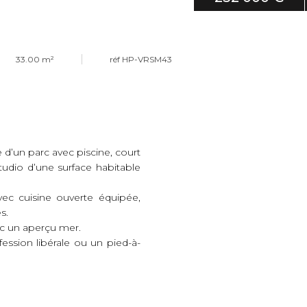
33.00 m²
réf HP-VRSM43
 d’un parc avec piscine, court
studio d’une surface habitable
vec cuisine ouverte équipée,
s.
ec un aperçu mer.
ession libérale ou un pied-à-