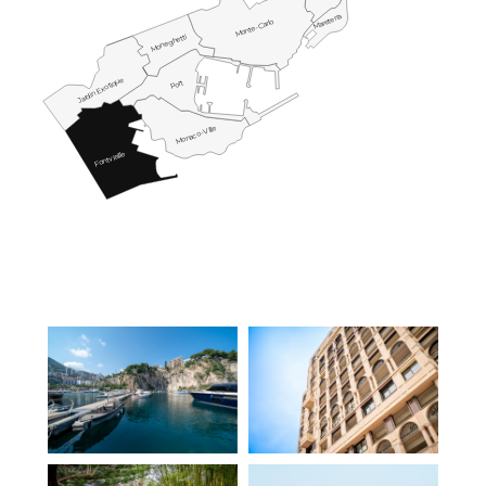
Mareterra
Monte-Carlo
Moneghetti
Jardin Exotique
Port
Monaco-Ville
Fontvieille