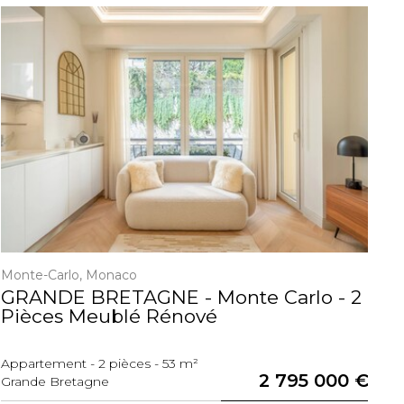
Monte-Carlo, Monaco
Po
GRANDE BRETAGNE - Monte Carlo - 2
P
Pièces Meublé Rénové
Appartement - 2 pièces - 53 m²
Ap
2 795 000 €
Grande Bretagne
Le