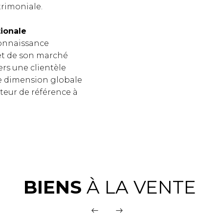
trimoniale.
tionale
onnaissance
et de son marché
rs une clientèle
te dimension globale
teur de référence à
BIENS
À LA VENTE