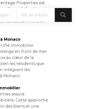
Heritage Properties est
ns l’immobilier à
 varié d’appartements,
dget
Nb de pièces
 à l’achat comme à la
s à Monaco
arché immobilier
restige en front de mer
ux au cœur de la
ien les résidents que
en intégrant les
s à Monaco.
immobilier
erties assure
bilière. Cette approche
ivi des biens et une