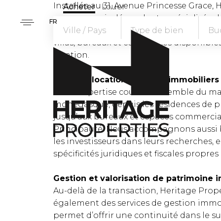
Installée au 31, Avenue Princesse Grace, 
Acheter
Louer
une agence indépendante spécialisée da
FR
Monaco. Nous proposons un portefeuille
Ville / Pays
Type de bien
Bu
villas, bureaux et commerces disponibles
location.
Achat et location de biens immobilier
Notre expertise couvre l’ensemble du m
monégasque, depuis les résidences de p
jusqu’aux bureaux et espaces commercia
Principauté. Nous accompagnons aussi b
les investisseurs dans leurs recherches, 
spécificités juridiques et fiscales propre
Gestion et valorisation de patrimoine 
Au-delà de la transaction, Heritage Prop
également des services de gestion immo
permet d’offrir une continuité dans le su