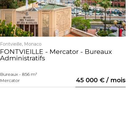
Fontvieille, Monaco
Ca
FONTVIEILLE - Mercator - Bureaux
M
Administratifs
p
Bureaux - 856 m²
Ap
45 000 € / mois
Mercator