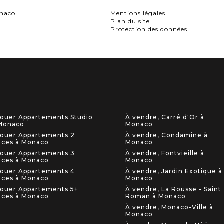
onaco
Mentions légales
Plan du site
Protection des données
louer Appartements Studio
À vendre, Carré d'Or à
Monaco
Monaco
louer Appartements 2
À vendre, Condamine à
èces à Monaco
Monaco
louer Appartements 3
À vendre, Fontvieille à
èces à Monaco
Monaco
louer Appartements 4
À vendre, Jardin Exotique à
èces à Monaco
Monaco
louer Appartements 5+
À vendre, La Rousse - Saint
èces à Monaco
Roman à Monaco
À vendre, Monaco-Ville à
Monaco