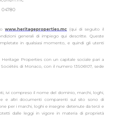
S 04780
ito
www.heritageproperties.mc
(qui di seguito il
condizioni generali di impiego qui descritte. Queste
ompletate in qualsiasi momento, e quindi gli utenti
ta Heritage Properties con un capitale sociale pari a
 Sociétés di Monaco, con il numero 13S06107, sede
i, ivi compreso il nome del dominio, marchi, loghi,
afiche e altri documenti comparenti sul sito sono di
ione per i marchi, loghi e insegne detenute da terzi e
tetti dalle leggi in vigore in materia di proprietà