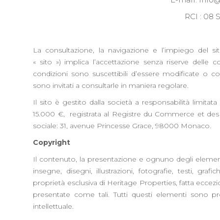
RCI : 08 
La consultazione, la navigazione e l’impiego del s
« sito ») implica l’accettazione senza riserve delle 
condizioni sono suscettibili d’essere modificate o c
sono invitati a consultarle in maniera regolare.
Il sito è gestito dalla società a responsabilità limita
15.000 €, registrata al Registre du Commerce et des
sociale: 31, avenue Princesse Grace, 98000 Monaco.
Copyright
Il contenuto, la presentazione e ognuno degli element
insegne, disegni, illustrazioni, fotografie, testi, gr
proprietà esclusiva di Heritage Properties, fatta eccez
presentate come tali. Tutti questi elementi sono pro
intellettuale.