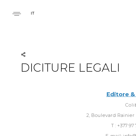
IT
DICITURE LEGALI
Editore &
Coli
2, Boulevard Rainier
T : +377 97
E-mail: info