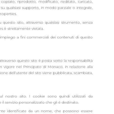
iato, riprodotto, modificato, rieditato, caricato,
, su qualsiasi supporto, in modo parziale o integrale,
roperties.
u questo sito, attraverso qualsiasi strumento, senza
es è strettamente vietata.
l’impiego a fini commerciali dei contenuti di questo
traverso questo sito è posta sotto la responsabilità
in vigore nel Principato di Monaco, in relazione alla
one dell’utente del sito viene pubblicata, scambiata,
l nostro sito. I cookie sono quindi utilizzati da
e il servizio personalizzato che gli è destinato.
mente identificate da un nome, che possono essere