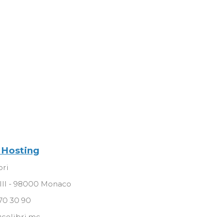
 Hosting
bri
 III - 98000 Monaco
 70 30 90
@colibri.mc