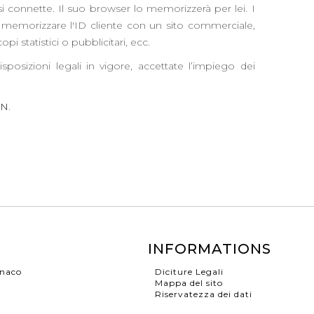
 si connette. Il suo browser lo memorizzerà per lei. I
r memorizzare l'ID cliente con un sito commerciale,
opi statistici o pubblicitari, ecc.
osizioni legali in vigore, accettate l’impiego dei
IN
.
INFORMATIONS
onaco
Diciture Legali
Mappa del sito
Riservatezza dei dati