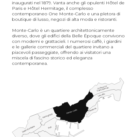
inaugurati nel 1879. Vanta anche gli opulenti Hôtel de
Paris e Hôtel Hermitage, il complesso
contemporaneo One Monte-Carlo e una pletora di
boutique di lusso, negozi di alta moda e ristoranti.
Monte-Carlo è un quartiere architettonicamente
diverso, dove gli edifici della Belle Époque convivono
con moderni e grattacieli. I numerosi caffè, i giardini
e le gallerie commerciali del quartiere invitano a
piacevoli passeggiate, offrendo ai visitatori una
miscela di fascino storico ed eleganza
contemporanea.
La Rousse
Saint-Roman
Larvotto
Mareterra
Monte-Carlo
Moneghetti
Jardin Exotique
Port