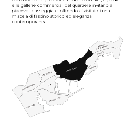
e le gallerie commerciali del quartiere invitano a
piacevoli passeggiate, offrendo ai visitatori una
miscela di fascino storico ed eleganza
contemporanea.
La Rousse
Saint-Roman
Larvotto
Mareterra
Monte-Carlo
Moneghetti
Jardin Exotique
Port
Monaco-Ville
Fontvieille