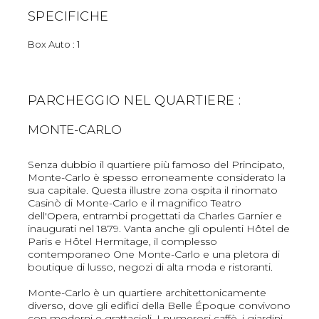
SPECIFICHE
Box Auto : 1
PARCHEGGIO NEL QUARTIERE :
MONTE-CARLO
Senza dubbio il quartiere più famoso del Principato,
Monte-Carlo è spesso erroneamente considerato la
sua capitale. Questa illustre zona ospita il rinomato
Casinò di Monte-Carlo e il magnifico Teatro
dell'Opera, entrambi progettati da Charles Garnier e
inaugurati nel 1879. Vanta anche gli opulenti Hôtel de
Paris e Hôtel Hermitage, il complesso
contemporaneo One Monte-Carlo e una pletora di
boutique di lusso, negozi di alta moda e ristoranti.
Monte-Carlo è un quartiere architettonicamente
diverso, dove gli edifici della Belle Époque convivono
con moderni e grattacieli. I numerosi caffè, i giardini