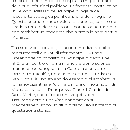
più antica del Principato e ospita la maggior parte
delle sue istituzioni politiche. La fortezza, costruita nel
1191 e oggi Palazzo del Principe, fungeva da
roccaforte strategica per il controllo della regione.
Questo quartiere medievale e pittoresco, con le sue
strade strette e ricche di storia, contrasta nettamente
con l'architettura moderna che si trova in altre parti di
Monaco.
Tra i suoi vicoli tortuosi, si incontrano diversi edifici
monumentali e punti di riferimento. Il Museo
Oceanografico, fondato dal Principe Alberto I nel
1910, è un centro di fama mondiale per le scienze
marine e l'oceanografia. La Cattedrale di Notre-
Dame-Immaculée, nota anche come Cattedrale di
San Nicola, è uno splendido esempio di architettura
romano-bizantina e l'ultima dimora di molti nobili di
Monaco, tra cui la Principessa Grace. I Giardini di
Saint Martin, che offrono una vegetazione
lussureggiante e una vista panoramica sul
Mediterraneo, sono un rifugio tranquillo all'interno di
questa zona storica.