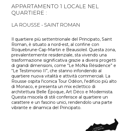
APPARTAMENTO 1 LOCALE NEL
QUARTIERE :
LA ROUSSE - SAINT ROMAN
Il quartiere più settentrionale del Principato, Saint
Roman, è situato a nord-est, al confine con
Roquebrune-Cap-Martin e Beausoleil. Questa zona,
prevalentemente residenziale, sta vivendo una
trasformazione significativa grazie a diversi progetti
di grandi dimensioni, come “Le MoNa Résidence” e
“Le Testimonio II”, che stanno infondendo al
quartiere nuova vitalità e attività commerciali. La
Rousse ospita l'iconica Tour Odéon, l'edificio più alto
di Monaco, e presenta un mix eclettico di
architettura Belle Époque, Art Déco e Modernista.
Questa miscela di stili conferisce al quartiere un
carattere e un fascino unici, rendendolo una parte
vibrante e dinamica del Principato.
La Rousse
Saint-Roman