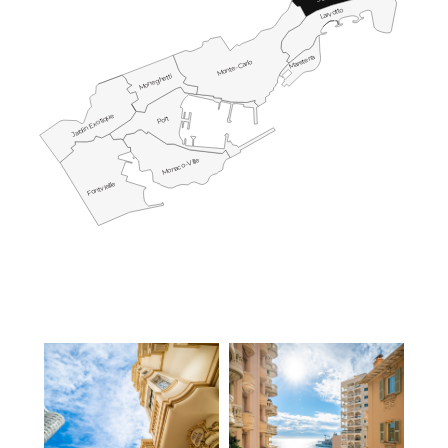
Larvotto
Mareterra
Monte-Carlo
Moneghetti
Jardin Exotique
Port
Monaco-Ville
Fontvieille