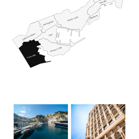
Larvotto
Mareterra
Monte-Carlo
Moneghetti
Jardin Exotique
Port
Monaco-Ville
Fontvieille